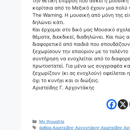
την θετική επιρροή που ασκεί η μουσική 
κορίτσια από το Μεξικό έχουν μια πολύ
The Warning. Η μουσική από μόνη της εί
δηλώνει κάτι.
Και έρχομαι στο δικό μας Μουσικό σχολ
θέματα, διεκδικεί, διαδηλώνει. Και πώς 
διαφορετικό από παιδιά που σπουδάζουν
ξεχωρίσουν την επαύριον με το ταλέντο τ
συντήρηση να ενοχλείται από το διαφορε
πρωτοστατεί. Για μένα ως συγγραφέα και
ξεχωρίζουν (κι ας ενοχλούν) οφείλεται
όχι το κυνήγι και οι διώξεις.
Αριστείδης Γ. Αρχοντάκης
Κατηγορίες
My thoughts
Ετικέτες
άρθρα
,
Αριστείδης Αρχοντάκης
,
Αριστείδης Α