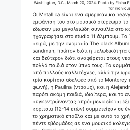
Washington, D.C., March 20, 2024. Photo by Elaina Fin
for individ
Οι Metallica είναι ένα αμερικάνικο heav
εμφάνιση του στο μουσικό στερέωμα το
έδωσαν μια μεγαλειώδη συναυλία στο 
ηχογραφήσει στο studio 11 άλμπουμ. Το
σειρά, με την ονομασία The black Album
sandman, πρώτον διότι η μελωδικότητα α
και δεύτερον διότι αναφέρεται στους ν
πολλά παιδιά στον ύπνο τους. Το κομμάτ
από πολλούς καλλιτέχνες, αλλά την ωρα
τρία κορίτσια αδελφές από το Monterey 
φωνή), η Paulina (ντραμς), και η Alejan
παρότι ακόμη παιδιά, ιδιαίτερα, και το 
συγκεντρώνοντας απρόσμενα είκοσι έξι
κορίτσια (12-14 ετών) συμμετείχαν σε έ
το χρηματικό έπαθλο και με αυτά τα χρ
πέντε εβδομάδες σε ένα μουσικό κολέγι