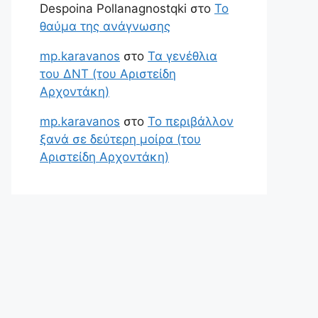
Despoina Pollanagnostqki
στο
Το
θαύμα της ανάγνωσης
mp.karavanos
στο
Τα γενέθλια
του ΔΝΤ (του Αριστείδη
Αρχοντάκη)
mp.karavanos
στο
Το περιβάλλον
ξανά σε δεύτερη μοίρα (του
Αριστείδη Αρχοντάκη)