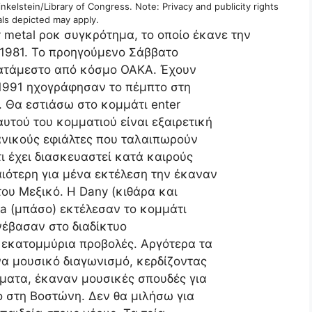
kelstein/Library of Congress. Note: Privacy and publicity rights
uals depicted may apply.
y metal ροκ συγκρότημα, το οποίο έκανε την
 1981. Το προηγούμενο Σάββατο
κατάμεστο από κόσμο ΟΑΚΑ. Έχουν
 1991 ηχογράφησαν το πέμπτο στη
. Θα εστιάσω στο κομμάτι enter
υτού του κομματιού είναι εξαιρετική
εανικούς εφιάλτες που ταλαιπωρούν
ι έχει διασκευαστεί κατά καιρούς
ιότερη για μένα εκτέλεση την έκαναν
του Μεξικό. Η Dany (κιθάρα και
dra (μπάσο) εκτέλεσαν το κομμάτι
ανέβασαν στο διαδίκτυο
 εκατομμύρια προβολές. Αργότερα τα
να μουσικό διαγωνισμό, κερδίζοντας
ήματα, έκαναν μουσικές σπουδές για
ο στη Βοστώνη. Δεν θα μιλήσω για