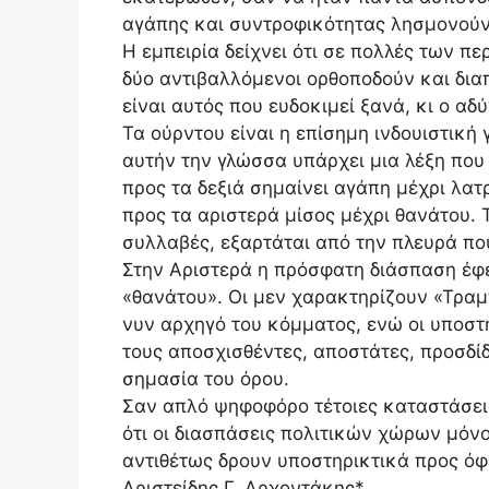
αγάπης και συντροφικότητας λησμονούν
Η εμπειρία δείχνει ότι σε πολλές των π
δύο αντιβαλλόμενοι ορθοποδούν και δια
είναι αυτός που ευδοκιμεί ξανά, κι ο αδ
Τα ούρντου είναι η επίσημη ινδουιστική 
αυτήν την γλώσσα υπάρχει μια λέξη που
προς τα δεξιά σημαίνει αγάπη μέχρι λατ
προς τα αριστερά μίσος μέχρι θανάτου. Τ
συλλαβές, εξαρτάται από την πλευρά που
Στην Αριστερά η πρόσφατη διάσπαση έφε
«θανάτου». Οι μεν χαρακτηρίζουν «Τρα
νυν αρχηγό του κόμματος, ενώ οι υποστ
τους αποσχισθέντες, αποστάτες, προσδί
σημασία του όρου.
Σαν απλό ψηφοφόρο τέτοιες καταστάσει
ότι οι διασπάσεις πολιτικών χώρων μό
αντιθέτως δρουν υποστηρικτικά προς όφ
Αριστείδης Γ. Αρχοντάκης*