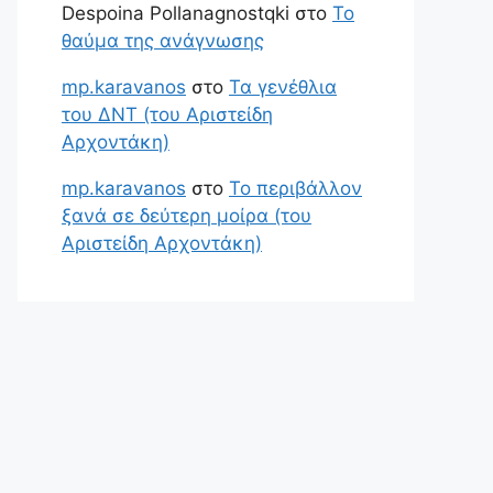
Despoina Pollanagnostqki
στο
Το
θαύμα της ανάγνωσης
mp.karavanos
στο
Τα γενέθλια
του ΔΝΤ (του Αριστείδη
Αρχοντάκη)
mp.karavanos
στο
Το περιβάλλον
ξανά σε δεύτερη μοίρα (του
Αριστείδη Αρχοντάκη)