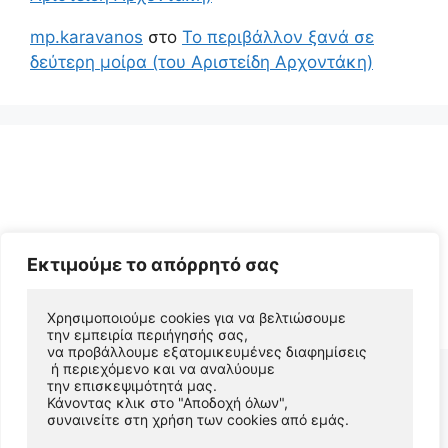
mp.karavanos
στο
Το περιβάλλον ξανά σε
δεύτερη μοίρα (του Αριστείδη Αρχοντάκη)
Εκτιμούμε το απόρρητό σας
© 2026 Αριστείδης Αρχοντάκης Φυσικός Συγγραφέας
• Φτιαγμένο με
GeneratePress
Χρησιμοποιούμε cookies για να βελτιώσουμε 
την εμπειρία περιήγησής σας, 
να προβάλλουμε εξατομικευμένες διαφημίσεις
 ή περιεχόμενο και να αναλύουμε 
την επισκεψιμότητά μας. 
Κάνοντας κλικ στο "Αποδοχή όλων", 
συναινείτε στη χρήση των cookies από εμάς.