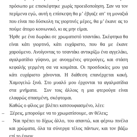
πρόσωπο με επισκέφτηκε χωρίς προειδοποίηση. Σαν να τον
περίμενα εγώ, αυτή η επίσκεψη θα μ’ έβγαζε απ’ τη μοναξιά
που είναι πιο δύσκολη τις γιορτινές μέρες, θα μ’ έκανε ας το
πούμε άτομο κοινωνικό, κι ας μην είμαι.
Ήρθε με ένα δωράκι σε χρωματιστό τσαντάκι. Σκέφτηκα θα
είναι κάτι γιορτινό, κάτι ευχάριστο, που θα με έκανε
χαρούμενο. Ανοίγοντας το τσαντάκι αντικρίζω ένα αγγελάκι,
αγαλματίδιο γύψινο, με ανοιγμένες φτερούγες, και στάση
κεφαλής γερμένη σα να κοιμάται. Οι προσδοκίες μου για
κάτι ευχάριστο χάνονται. Η διάθεση επανέρχεται κακή.
Χαμογελώ ξινά. Στο μυαλό μου έρχονται τα αγαλματίδια
στα μνήματα. Συν τοις άλλοις η μια φτερούγα είναι
ελαφρώς σπασμένη, σκέφτομαι.
Καθώς ο φίλος με βλέπει κατσουφιασμένο, λέει:
–
Ξέρεις, μπορούμε να το χρωματίσουμε, αν θέλεις;
–
Ναι πρέπει το δίχως άλλο, του απαντώ, και φέρνω πινέλα
και χρώματα, όλα τα σύνεργα τέλος πάντων, και τον βάζω
επί το έργον.