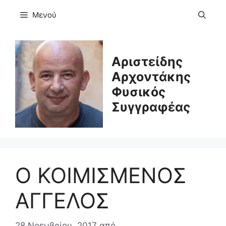
Μετάβαση
Μενού
σε
περιεχόμενο
Αριστείδης
Αρχοντάκης
Φυσικός
Συγγραφέας
Ο ΚΟΙΜΙΣΜΕΝΟΣ
ΑΓΓΕΛΟΣ
28 Νοεμβρίου, 2017
από