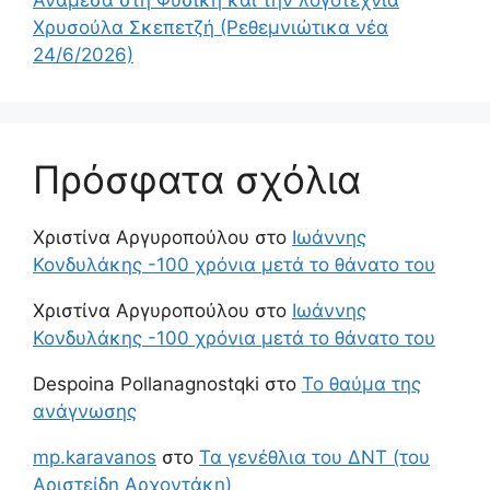
Χρυσούλα Σκεπετζή (Ρεθεμνιώτικα νέα
24/6/2026)
Πρόσφατα σχόλια
Χριστίνα Αργυροπούλου
στο
Ιωάννης
Κονδυλάκης -100 χρόνια μετά το θάνατο του
Χριστίνα Αργυροπούλου
στο
Ιωάννης
Κονδυλάκης -100 χρόνια μετά το θάνατο του
Despoina Pollanagnostqki
στο
Το θαύμα της
ανάγνωσης
mp.karavanos
στο
Τα γενέθλια του ΔΝΤ (του
Αριστείδη Αρχοντάκη)