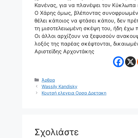
Κανένας, για να πλανέψει τον Κύκλωπα κ
Ο Χάρης όμως, βλέποντας συνοφρυωμένο
θέλει κάποιος να φτάσει κάπου, δεν πρέ
τη μισοτελειωμένη σκέψη του, ήδη έχω 
Οι άλλοι αρχίζουν να ξεφυσούν ανακουφ
λοξός της παρέας σκέφτονται, δικαιωμέν
Αριστείδης Αρχοντάκης
Κατηγορίες
Άρθρα
Wassily Kandisky
Κουτσή ελεγεια Ορσα Δρετακη
Σχολιάστε