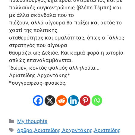
πρωθυπουργός έχει έρθει αντιμέτωπος και με
παλλαϊκές συγκεντρώσεις (βλέπε Τέμπη) και
με άλλα σκάνδαλα που το
πιέζουν, αλλά σίγουρα θα παίξει και αυτός το
χαρτί της πολιτικής
σταθερότητας και ομαλότητας, όπως ο Γάλλος
στρατηγός που σίγουρα
θαυμάζει ως Δεξιός. Και καμιά φορά η ιστορία
απλώς επαναλαμβάνεται.
Ίδωμεν, κοντός ψαλμός αλληλούια…
Αριστείδης Αρχοντάκης*
*συγγραφέας-φυσικός.
Κατηγορίες
My thoughts
Ετικέτες
άρθρα
,
Αριστείδης Αρχοντάκης
,
Αριστείδης