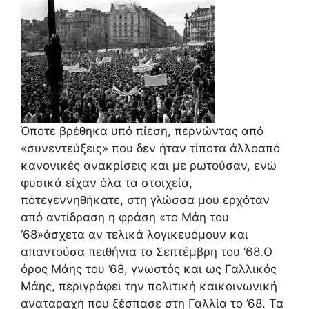
Όποτε βρέθηκα υπό πίεση, περνώντας από
«συνεντεύξεις» που δεν ήταν τίποτα άλλοαπό
κανονικές ανακρίσεις και με ρωτούσαν, ενώ
φυσικά είχαν όλα τα στοιχεία,
πότεγεννηθήκατε, στη γλώσσα μου ερχόταν
από αντίδραση η φράση «το Μάη του
‘68»άσχετα αν τελικά λογικευόμουν και
απαντούσα πειθήνια το Σεπτέμβρη του ‘68.Ο
όρος Μάης του ’68, γνωστός και ως Γαλλικός
Μάης, περιγράφει την πολιτική καικοινωνική
αναταραχή που ξέσπασε στη Γαλλία το ’68. Τα