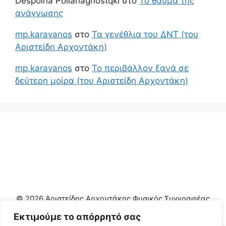
Despoina Pollanagnostqki
στο
Το θαύμα της
ανάγνωσης
mp.karavanos
στο
Τα γενέθλια του ΔΝΤ (του
Αριστείδη Αρχοντάκη)
mp.karavanos
στο
Το περιβάλλον ξανά σε
δεύτερη μοίρα (του Αριστείδη Αρχοντάκη)
© 2026 Αριστείδης Αρχοντάκης Φυσικός Συγγραφέας
• Φτιαγμένο με
GeneratePress
Εκτιμούμε το απόρρητό σας