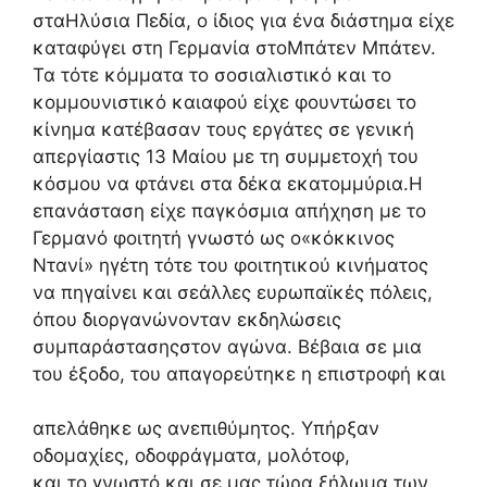
σταΗλύσια Πεδία, ο ίδιος για ένα διάστημα είχε
καταφύγει στη Γερμανία στοΜπάτεν Μπάτεν.
Τα τότε κόμματα το σοσιαλιστικό και το
κομμουνιστικό καιαφού είχε φουντώσει το
κίνημα κατέβασαν τους εργάτες σε γενική
απεργίαστις 13 Μαίου με τη συμμετοχή του
κόσμου να φτάνει στα δέκα εκατομμύρια.Η
επανάσταση είχε παγκόσμια απήχηση με το
Γερμανό φοιτητή γνωστό ως ο«κόκκινος
Ντανί» ηγέτη τότε του φοιτητικού κινήματος
να πηγαίνει και σεάλλες ευρωπαϊκές πόλεις,
όπου διοργανώνονταν εκδηλώσεις
συμπαράστασηςστον αγώνα. Βέβαια σε μια
του έξοδο, του απαγορεύτηκε η επιστροφή και
απελάθηκε ως ανεπιθύμητος. Υπήρξαν
οδομαχίες, οδοφράγματα, μολότοφ,
και το γνωστό και σε μας τώρα ξήλωμα των