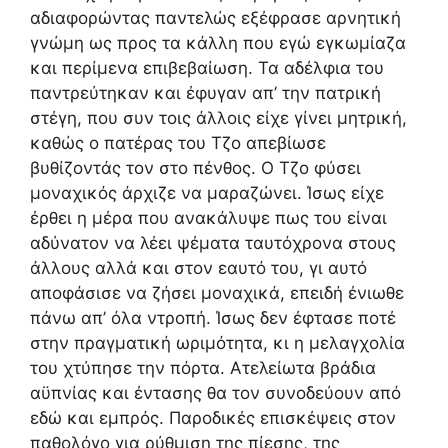
αδιαφορώντας παντελώς εξέφρασε αρνητική
γνώμη ως προς τα κάλλη που εγώ εγκωμίαζα
και περίμενα επιβεβαίωση. Τα αδέλφια του
παντρεύτηκαν και έφυγαν απ’ την πατρική
στέγη, που συν τοις άλλοις είχε γίνει μητρική,
καθώς ο πατέρας του Τζο απεβίωσε
βυθίζοντάς τον στο πένθος. Ο Τζο φύσει
μοναχικός άρχιζε να μαραζώνει. Ίσως είχε
έρθει η μέρα που ανακάλυψε πως του είναι
αδύνατον να λέει ψέματα ταυτόχρονα στους
άλλους αλλά και στον εαυτό του, γι αυτό
αποφάσισε να ζήσει μοναχικά, επειδή ένιωθε
πάνω απ’ όλα ντροπή. Ίσως δεν έφτασε ποτέ
στην πραγματική ωριμότητα, κι η μελαγχολία
του χτύπησε την πόρτα. Ατελείωτα βράδια
αϋπνίας και έντασης θα τον συνοδεύουν από
εδώ και εμπρός. Παροδικές επισκέψεις στον
παθολόγο για ρύθμιση της πίεσης, της