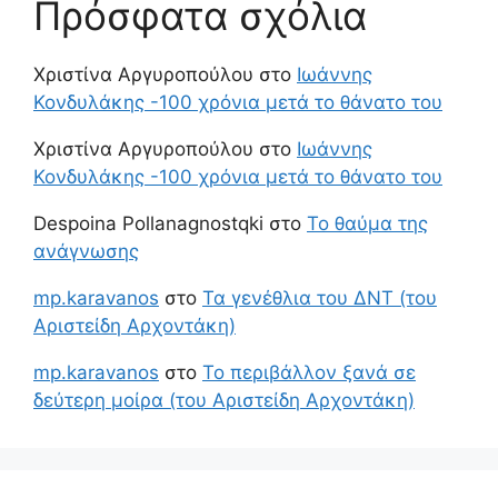
Πρόσφατα σχόλια
Χριστίνα Αργυροπούλου
στο
Ιωάννης
Κονδυλάκης -100 χρόνια μετά το θάνατο του
Χριστίνα Αργυροπούλου
στο
Ιωάννης
Κονδυλάκης -100 χρόνια μετά το θάνατο του
Despoina Pollanagnostqki
στο
Το θαύμα της
ανάγνωσης
mp.karavanos
στο
Τα γενέθλια του ΔΝΤ (του
Αριστείδη Αρχοντάκη)
mp.karavanos
στο
Το περιβάλλον ξανά σε
δεύτερη μοίρα (του Αριστείδη Αρχοντάκη)