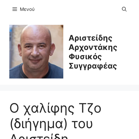
Μετάβαση
Μενού
σε
περιεχόμενο
Αριστείδης
Αρχοντάκης
Φυσικός
Συγγραφέας
Ο χαλίφης Τζο
(διήγημα) του
Αριστείδη