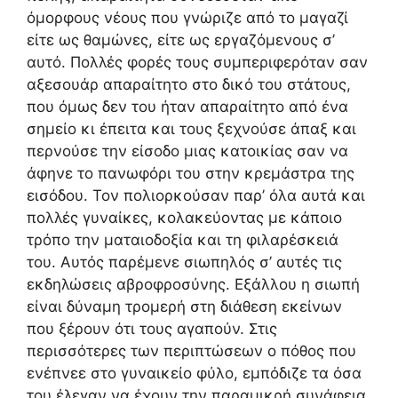
όμορφους νέους που γνώριζε από το μαγαζί
είτε ως θαμώνες, είτε ως εργαζόμενους σ’
αυτό. Πολλές φορές τους συμπεριφερόταν σαν
αξεσουάρ απαραίτητο στο δικό του στάτους,
που όμως δεν του ήταν απαραίτητο από ένα
σημείο κι έπειτα και τους ξεχνούσε άπαξ και
περνούσε την είσοδο μιας κατοικίας σαν να
άφηνε το πανωφόρι του στην κρεμάστρα της
εισόδου. Τον πολιορκούσαν παρ’ όλα αυτά και
πολλές γυναίκες, κολακεύοντας με κάποιο
τρόπο την ματαιοδοξία και τη φιλαρέσκειά
του. Αυτός παρέμενε σιωπηλός σ’ αυτές τις
εκδηλώσεις αβροφροσύνης. Εξάλλου η σιωπή
είναι δύναμη τρομερή στη διάθεση εκείνων
που ξέρουν ότι τους αγαπούν. Στις
περισσότερες των περιπτώσεων ο πόθος που
ενέπνεε στο γυναικείο φύλο, εμπόδιζε τα όσα
του έλεγαν να έχουν την παραμικρή συνάφεια