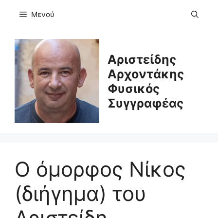
Μετάβαση
Μενού
σε
περιεχόμενο
Αριστείδης
Αρχοντάκης
Φυσικός
Συγγραφέας
Ο όμορφος Νίκος
(διήγημα) του
Αριστείδη