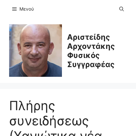
Μετάβαση
Μενού
σε
περιεχόμενο
Αριστείδης
Αρχοντάκης
Φυσικός
Συγγραφέας
Πλήρης
συνειδήσεως
(Χανιώτικα νέα