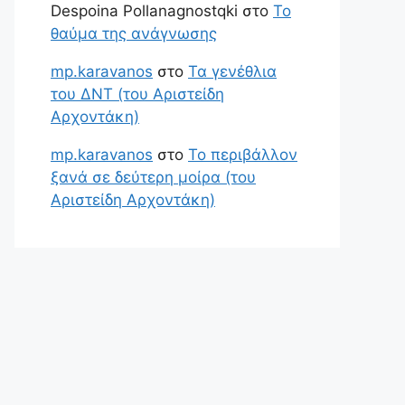
Despoina Pollanagnostqki
στο
Το
θαύμα της ανάγνωσης
mp.karavanos
στο
Τα γενέθλια
του ΔΝΤ (του Αριστείδη
Αρχοντάκη)
mp.karavanos
στο
Το περιβάλλον
ξανά σε δεύτερη μοίρα (του
Αριστείδη Αρχοντάκη)