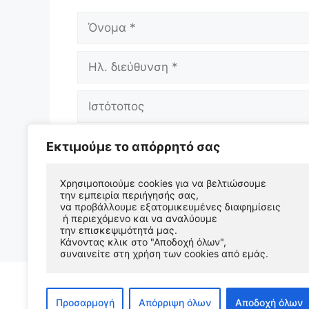
Όνομα
Ηλ.
διεύθυνση
Ιστότοπος
Αποθήκευσε το όνομά μου, email, και 
Εκτιμούμε το απόρρητό σας
επόμενη φορά που θα σχολιάσω.
Χρησιμοποιούμε cookies για να βελτιώσουμε 
την εμπειρία περιήγησής σας, 
να προβάλλουμε εξατομικευμένες διαφημίσεις
 ή περιεχόμενο και να αναλύουμε 
την επισκεψιμότητά μας. 
Κάνοντας κλικ στο "Αποδοχή όλων", 
συναινείτε στη χρήση των cookies από εμάς.
Προσαρμογή
Απόρριψη όλων
Αποδοχή όλων