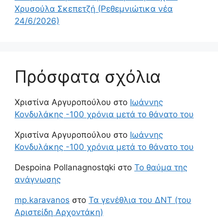
Χρυσούλα Σκεπετζή (Ρεθεμνιώτικα νέα
24/6/2026)
Πρόσφατα σχόλια
Χριστίνα Αργυροπούλου
στο
Ιωάννης
Κονδυλάκης -100 χρόνια μετά το θάνατο του
Χριστίνα Αργυροπούλου
στο
Ιωάννης
Κονδυλάκης -100 χρόνια μετά το θάνατο του
Despoina Pollanagnostqki
στο
Το θαύμα της
ανάγνωσης
mp.karavanos
στο
Τα γενέθλια του ΔΝΤ (του
Αριστείδη Αρχοντάκη)