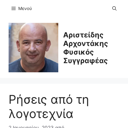
Μετάβαση
Μενού
σε
περιεχόμενο
Αριστείδης
Αρχοντάκης
Φυσικός
Συγγραφέας
Ρήσεις από τη
λογοτεχνία
2 Ιανουαρίου, 2023
από