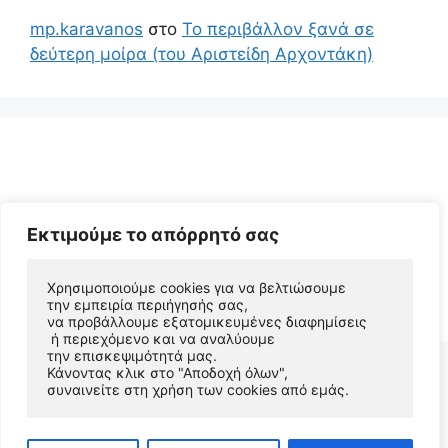
mp.karavanos
στο
Το περιβάλλον ξανά σε
δεύτερη μοίρα (του Αριστείδη Αρχοντάκη)
Εκτιμούμε το απόρρητό σας
© 2026 Αριστείδης Αρχοντάκης Φυσικός Συγγραφέας
Χρησιμοποιούμε cookies για να βελτιώσουμε 
την εμπειρία περιήγησής σας, 
• Φτιαγμένο με
GeneratePress
να προβάλλουμε εξατομικευμένες διαφημίσεις
 ή περιεχόμενο και να αναλύουμε 
την επισκεψιμότητά μας. 
Κάνοντας κλικ στο "Αποδοχή όλων", 
συναινείτε στη χρήση των cookies από εμάς.