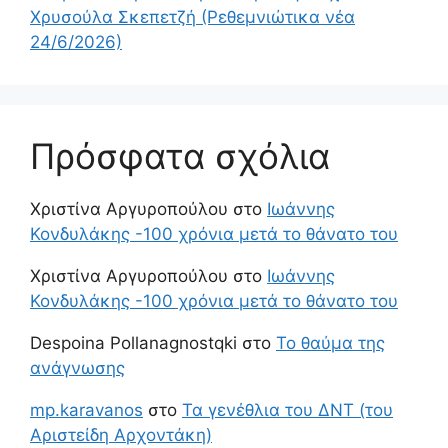
Χρυσούλα Σκεπετζή (Ρεθεμνιώτικα νέα
24/6/2026)
Πρόσφατα σχόλια
Χριστίνα Αργυροπούλου
στο
Ιωάννης
Κονδυλάκης -100 χρόνια μετά το θάνατο του
Χριστίνα Αργυροπούλου
στο
Ιωάννης
Κονδυλάκης -100 χρόνια μετά το θάνατο του
Despoina Pollanagnostqki
στο
Το θαύμα της
ανάγνωσης
mp.karavanos
στο
Τα γενέθλια του ΔΝΤ (του
Αριστείδη Αρχοντάκη)