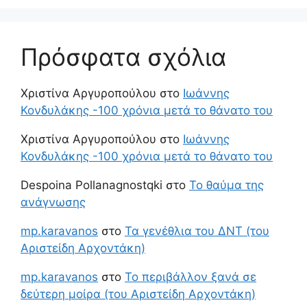
Πρόσφατα σχόλια
Χριστίνα Αργυροπούλου
στο
Ιωάννης
Κονδυλάκης -100 χρόνια μετά το θάνατο του
Χριστίνα Αργυροπούλου
στο
Ιωάννης
Κονδυλάκης -100 χρόνια μετά το θάνατο του
Despoina Pollanagnostqki
στο
Το θαύμα της
ανάγνωσης
mp.karavanos
στο
Τα γενέθλια του ΔΝΤ (του
Αριστείδη Αρχοντάκη)
mp.karavanos
στο
Το περιβάλλον ξανά σε
δεύτερη μοίρα (του Αριστείδη Αρχοντάκη)