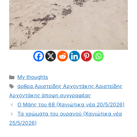
Κατηγορίες
My thoughts
Ετικέτες
άρθρα
,
Αριστείδης Αρχοντάκης
,
Αριστείδης
Αρχοντάκης άποψη
,
συγγραφέας
Ο Μάης του 68 (Χανιώτικα νέα 20/5/2026)
Τα χρώματα του ουρανού (Χανιώτικα νέα
25/5/2026)