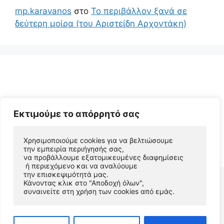
mp.karavanos
στο
Το περιβάλλον ξανά σε
δεύτερη μοίρα (του Αριστείδη Αρχοντάκη)
Εκτιμούμε το απόρρητό σας
© 2026 Αριστείδης Αρχοντάκης Φυσικός Συγγραφέας
Χρησιμοποιούμε cookies για να βελτιώσουμε 
την εμπειρία περιήγησής σας, 
• Φτιαγμένο με
GeneratePress
να προβάλλουμε εξατομικευμένες διαφημίσεις
 ή περιεχόμενο και να αναλύουμε 
την επισκεψιμότητά μας. 
Κάνοντας κλικ στο "Αποδοχή όλων", 
συναινείτε στη χρήση των cookies από εμάς.