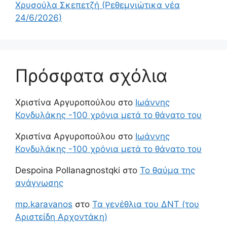
Χρυσούλα Σκεπετζή (Ρεθεμνιώτικα νέα
24/6/2026)
Πρόσφατα σχόλια
Χριστίνα Αργυροπούλου
στο
Ιωάννης
Κονδυλάκης -100 χρόνια μετά το θάνατο του
Χριστίνα Αργυροπούλου
στο
Ιωάννης
Κονδυλάκης -100 χρόνια μετά το θάνατο του
Despoina Pollanagnostqki
στο
Το θαύμα της
ανάγνωσης
mp.karavanos
στο
Τα γενέθλια του ΔΝΤ (του
Αριστείδη Αρχοντάκη)