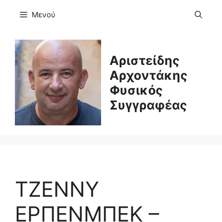
Μετάβαση
Μενού
σε
περιεχόμενο
Αριστείδης
Αρχοντάκης
Φυσικός
Συγγραφέας
ΤΖΕΝΝΥ
ΕΡΠΕΝΜΠΕΚ –