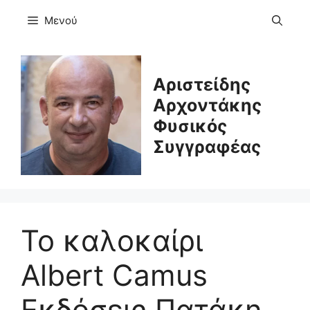
Μετάβαση
Μενού
σε
περιεχόμενο
Αριστείδης
Αρχοντάκης
Φυσικός
Συγγραφέας
Το καλοκαίρι
Albert Camus
Eκδόσεις Πατάκη