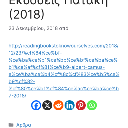
(2018)
23 Δεκεμβρίου, 2018
από
http://readingbookstoknowourselves.com/2018/
12/23/%cf%84%ce%bf-
%ce%ba%ce%b1%ce%bb%ce%bf%ce%ba%ce%
b1%ce%af%cf%81%ce%b9-albert-camus-
e%ce%ba%ce%b4%cf%8c%cf%83%ce%b5%ce%
b9%cf%82-
%cf%80%ce%b1%cf%84%ce%ac%ce%ba%ce%b
7-2018/
Κατηγορίες
Άρθρα