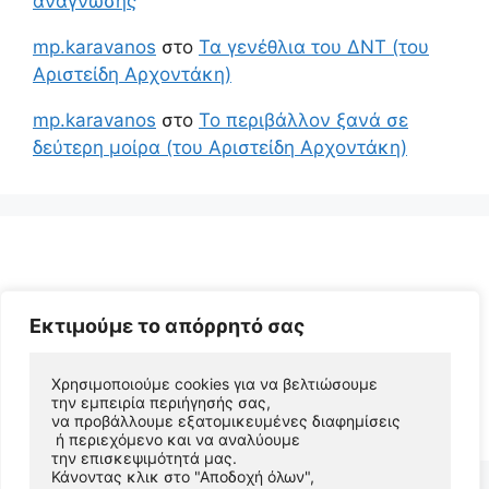
ανάγνωσης
mp.karavanos
στο
Τα γενέθλια του ΔΝΤ (του
Αριστείδη Αρχοντάκη)
mp.karavanos
στο
Το περιβάλλον ξανά σε
δεύτερη μοίρα (του Αριστείδη Αρχοντάκη)
Εκτιμούμε το απόρρητό σας
Χρησιμοποιούμε cookies για να βελτιώσουμε 
© 2026 Αριστείδης Αρχοντάκης Φυσικός Συγγραφέας
την εμπειρία περιήγησής σας, 
να προβάλλουμε εξατομικευμένες διαφημίσεις
• Φτιαγμένο με
GeneratePress
 ή περιεχόμενο και να αναλύουμε 
την επισκεψιμότητά μας. 
Κάνοντας κλικ στο "Αποδοχή όλων", 