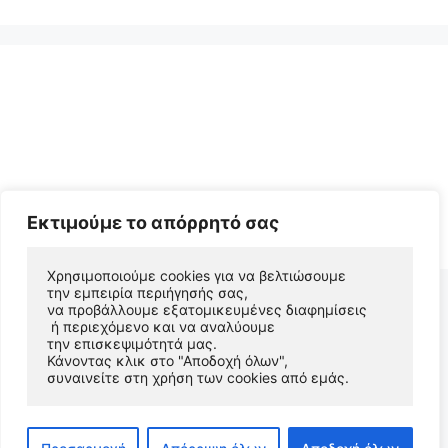
© 2026 Αριστείδης Αρχοντάκης Φυσικός Συγγραφέας
Εκτιμούμε το απόρρητό σας
• Φτιαγμένο με
GeneratePress
Χρησιμοποιούμε cookies για να βελτιώσουμε 
την εμπειρία περιήγησής σας, 
να προβάλλουμε εξατομικευμένες διαφημίσεις
 ή περιεχόμενο και να αναλύουμε 
την επισκεψιμότητά μας. 
Κάνοντας κλικ στο "Αποδοχή όλων", 
συναινείτε στη χρήση των cookies από εμάς.