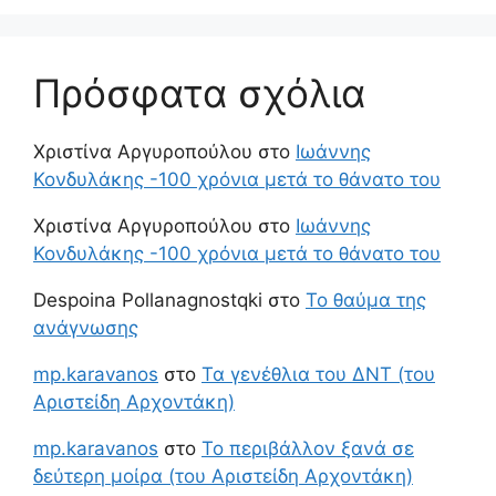
Πρόσφατα σχόλια
Χριστίνα Αργυροπούλου
στο
Ιωάννης
Κονδυλάκης -100 χρόνια μετά το θάνατο του
Χριστίνα Αργυροπούλου
στο
Ιωάννης
Κονδυλάκης -100 χρόνια μετά το θάνατο του
Despoina Pollanagnostqki
στο
Το θαύμα της
ανάγνωσης
mp.karavanos
στο
Τα γενέθλια του ΔΝΤ (του
Αριστείδη Αρχοντάκη)
mp.karavanos
στο
Το περιβάλλον ξανά σε
δεύτερη μοίρα (του Αριστείδη Αρχοντάκη)