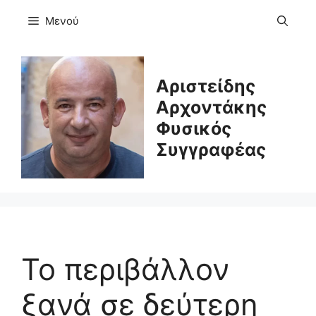
Μετάβαση
Μενού
σε
περιεχόμενο
Αριστείδης
Αρχοντάκης
Φυσικός
Συγγραφέας
Το περιβάλλον
ξανά σε δεύτερη