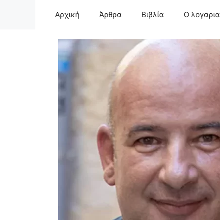
Μετάβαση
Αρχική
Άρθρα
Βιβλία
Ο λογαρι
σε
περιεχόμενο