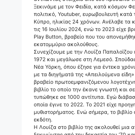
Ξεκινάμε με τον Φειδία, κατά κόσμον Φ
πολιτικό, Youtuber, ευρωβουλευτή κατά
Κύπρο, ηλικίας 24 χρόνων. Ανέλαβε τα
τις 16 Ιουλίου 2024, ενώ το 2023 είχε β
Play Button, βραβείο που του απονεμήθη
εκατομμύριο ακολούθους.
Συνεχίζουμε με την Λουίζα Παπαλοϊζου 
1972 και μεγάλωσε στη Λεμεσό. Σπούδασ
Νέα Υόρκη, όπου έζησε για έντεκα χρόν
με τα διηγήματά της «Απειλούμενα είδη
βραβείο πρωτοεμφανιζόμενου λογοτέχνη. 
βιβλίο το οποίο την έκανε γνωστή και σ
τυπώθηκε σε 1000 αντίτυπα. Εγώ διάβασ
οποία έγινε το 2022. Το 2021 είχε προηγη
μυθιστορήματος. Ενώ σήμερα, το βιβλίο
εκδότη.
Η Λουίζα στο βιβλίο της ακολουθεί μια 
ξεκινώντας από την δεκαετία του ’70 κα