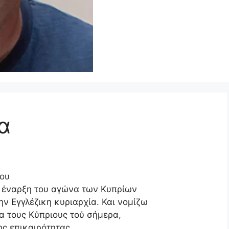
α
ζου
ην έναρξη του αγώνα των Κυπρίων
ν Εγγλέζικη κυριαρχία. Και νομίζω
ια τους Κύπριους τού σήμερα,
ς επικαιρότητας.