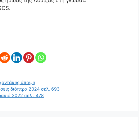
τος ήρωας της Λουίζας στη γλώσσα
 SOS.
ρχοντάκης άποψη
σεις διόπτρα 2024 σελ. 693
δακιό 2022 σελ . 478