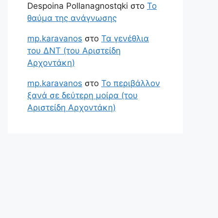
Despoina Pollanagnostqki
στο
Το
θαύμα της ανάγνωσης
mp.karavanos
στο
Τα γενέθλια
του ΔΝΤ (του Αριστείδη
Αρχοντάκη)
mp.karavanos
στο
Το περιβάλλον
ξανά σε δεύτερη μοίρα (του
Αριστείδη Αρχοντάκη)