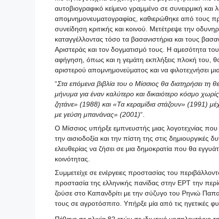
αυτοβιογραφικό κείμενο γραμμένο σε συνειρμική και
απομνημονευματογραφίας, καθιερώθηκε από τους πρ
συνείδηση κριτικής και κοινού. Μετέτρεψε την οδυνηρ
καταγγέλλοντας τόσο τα βασανιστήρια και τους βασαν
Αριστεράς και τον δογματισμό τους. Η αμεσότητα του
αφήγηση, όπως και η γεμάτη εκπλήξεις πλοκή του, θ
αριστερού απομνημονεύματος και να φιλοτεχνήσει μια
“
Στα επόμενα βιβλία του ο Μίσσιος θα διατηρήσει τη 
μήνυμα για έναν καλύτερο και δικαιότερο κόσμο χωρίς
ζητάνε» (1988) και «Τα κεραμίδια στάζουν» (1991) μέχ
με γεύση μπανάνας» (2001)
“.
Ο Μίσσιος υπήρξε εμπνευστής μιας λογοτεχνίας που 
την αισιοδοξία και την πίστη της στις δημιουργικές 
ελευθερίας να ζήσει σε μια δημοκρατία που θα εγγυάτ
κοινότητας.
Συμμετείχε σε ενέργειες προστασίας του περιβάλλον
προστασία της ελληνικής πανίδας στην ΕΡΤ την περί
ζούσε στο Καπανδρίτι με την σύζυγο του Ρηνιώ Παπ
τους σε αγροτόσπιτο. Υπήρξε μία από τις ηγετικές φ