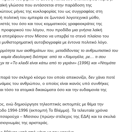
 λαϊκή γλώσσα που εντάσσεται στην παράδοση της
ώτους μήνες της κυκλοφορίας του ως συγγραφέας στη
ή πολιτική του εμπειρία σε ζωντανό λογοτεχνικό μύθο,
ιστές του όσο και τους κομματικούς γραφειοκράτες της
 προφορικού του λόγου, που προδίδει μια γνήσια λαϊκή
α επιτρέψουν στον Μίσσιο να υπερβεί το στενό πλαίσιο του
 μυθιστορηματική αυτοβιογραφία με έντονα πολιτικό λόγο.
θερμότητα των αισθημάτων του, μεταδίδοντας το ανθρωπιστικό του
 καμία ιδεολογική διόπτρα: από τα «Χαμογέλα, ρε… τι σου
ρι τα «Το κλειδί είναι κάτω από το γεράνι» (1996) και «Ντομάτα
παρά τον σκληρό κόσμο τον οποίο απεικονίζει, δεν χάνει ποτέ
δυνάμεις του ανθρώπου, ο οποίος είναι ικανός υπό συνθήκες
αι τόσο τα ατομικά δικαιώματα όσο και την ευδαιμονία της
τος, ενώ δημιούργησε τηλεοπτικές εκπομπές με θέμα την
οδο 1994-1996 (εκπομπή Το Βλέμμα). Τα τελευταία χρόνια
ατσαρούχα – Μίσσιου (πρώην στέλεχος της ΕΔΑ) και τα σκυλιά
υσιογνωμίες της αριστεράς.