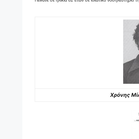
Πέθανε σε ηλικία 82 ετών σε ιδιωτικό νοσηλευτήριο 
Χρόνης Μίσ