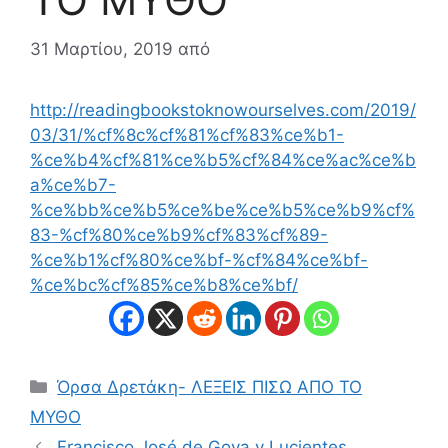
31 Μαρτίου, 2019
από
http://readingbookstoknowourselves.com/2019/
03/31/%cf%8c%cf%81%cf%83%ce%b1-
%ce%b4%cf%81%ce%b5%cf%84%ce%ac%ce%b
a%ce%b7-
%ce%bb%ce%b5%ce%be%ce%b5%ce%b9%cf%
83-%cf%80%ce%b9%cf%83%cf%89-
%ce%b1%cf%80%ce%bf-%cf%84%ce%bf-
%ce%bc%cf%85%ce%b8%ce%bf/
Κατηγορίες
Όρσα Δρετάκη- ΛΕΞΕΙΣ ΠΙΣΩ ΑΠΟ ΤΟ
ΜΥΘΟ
Francisco José de Goya y Lucientes