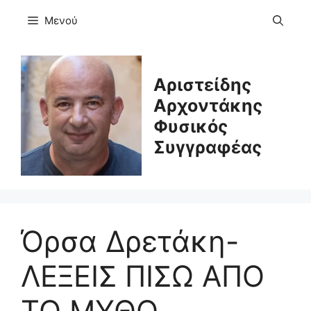
Μετάβαση
Μενού
σε
περιεχόμενο
Αριστείδης
Αρχοντάκης
Φυσικός
Συγγραφέας
Όρσα Δρετάκη-
ΛΕΞΕΙΣ ΠΙΣΩ ΑΠΟ
ΤΟ ΜΥΘΟ