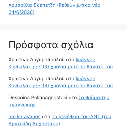
Χρυσούλα Σκεπετζή (Ρεθεμνιώτικα νέα
24/6/2026)
Πρόσφατα σχόλια
Χριστίνα Αργυροπούλου
στο
Ιωάννης
Κονδυλάκης -100 χρόνια μετά το θάνατο του
Χριστίνα Αργυροπούλου
στο
Ιωάννης
Κονδυλάκης -100 χρόνια μετά το θάνατο του
Despoina Pollanagnostqki
στο
Το θαύμα της
ανάγνωσης
mp.karavanos
στο
Τα γενέθλια του ΔΝΤ (του
Αριστείδη Αρχοντάκη)