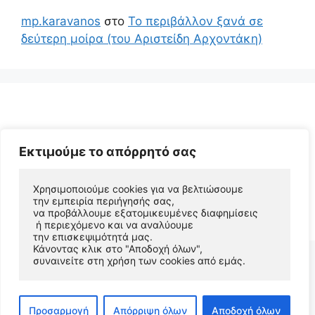
mp.karavanos
στο
Το περιβάλλον ξανά σε
δεύτερη μοίρα (του Αριστείδη Αρχοντάκη)
Εκτιμούμε το απόρρητό σας
Χρησιμοποιούμε cookies για να βελτιώσουμε 
την εμπειρία περιήγησής σας, 
© 2026 Αριστείδης Αρχοντάκης Φυσικός Συγγραφέας
να προβάλλουμε εξατομικευμένες διαφημίσεις
• Φτιαγμένο με
GeneratePress
 ή περιεχόμενο και να αναλύουμε 
την επισκεψιμότητά μας. 
Κάνοντας κλικ στο "Αποδοχή όλων", 
συναινείτε στη χρήση των cookies από εμάς.
Προσαρμογή
Απόρριψη όλων
Αποδοχή όλων