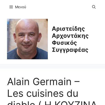
Μετάβαση
Μενού
σε
περιεχόμενο
Αριστείδης
Αρχοντάκης
Φυσικός
Συγγραφέας
Alain Germain –
Les cuisines du
diable ( Η ΚΟΥΖΙΝΑ