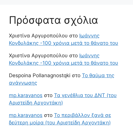
Πρόσφατα σχόλια
Χριστίνα Αργυροπούλου
στο
Ιωάννης
Κονδυλάκης -100 χρόνια μετά το θάνατο του
Χριστίνα Αργυροπούλου
στο
Ιωάννης
Κονδυλάκης -100 χρόνια μετά το θάνατο του
Despoina Pollanagnostqki
στο
Το θαύμα της
ανάγνωσης
mp.karavanos
στο
Τα γενέθλια του ΔΝΤ (του
Αριστείδη Αρχοντάκη)
mp.karavanos
στο
Το περιβάλλον ξανά σε
δεύτερη μοίρα (του Αριστείδη Αρχοντάκη)