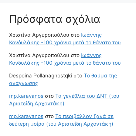
Πρόσφατα σχόλια
Χριστίνα Αργυροπούλου
στο
Ιωάννης
Κονδυλάκης -100 χρόνια μετά το θάνατο του
Χριστίνα Αργυροπούλου
στο
Ιωάννης
Κονδυλάκης -100 χρόνια μετά το θάνατο του
Despoina Pollanagnostqki
στο
Το θαύμα της
ανάγνωσης
mp.karavanos
στο
Τα γενέθλια του ΔΝΤ (του
Αριστείδη Αρχοντάκη)
mp.karavanos
στο
Το περιβάλλον ξανά σε
δεύτερη μοίρα (του Αριστείδη Αρχοντάκη)