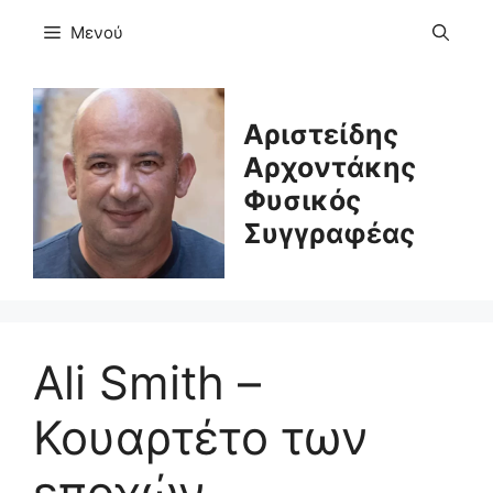
Μετάβαση
Μενού
σε
περιεχόμενο
Αριστείδης
Αρχοντάκης
Φυσικός
Συγγραφέας
Ali Smith –
Κουαρτέτο των
εποχών