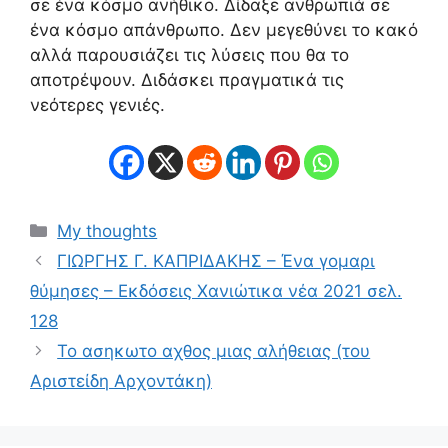
σε ένα κόσμο ανήθικο. Δίδαξε ανθρωπιά σε
ένα κόσμο απάνθρωπο. Δεν μεγεθύνει το κακό
αλλά παρουσιάζει τις λύσεις που θα το
αποτρέψουν. Διδάσκει πραγματικά τις
νεότερες γενιές.
Κατηγορίες
My thoughts
ΓΙΩΡΓΗΣ Γ. ΚΑΠΡΙΔΑΚΗΣ – Ένα γομαρι
θύμησες – Εκδόσεις Χανιώτικα νέα 2021 σελ.
128
Το ασηκωτο αχθος μιας αλήθειας (του
Αριστείδη Αρχοντάκη)