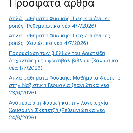
Πρόσφατα άρθρα
Απλά μαθήματα Φυσικής: Ίσες και άνισες
ροπές (Ρεθεμνιώτικα νέα 4/7/2026)
Απλά μαθήματα Φυσικής: Ίσες και άνισες
ροπές (Χανιώτικα νέα 4/7/2026)
Παρουσίαση των βιβλίων του Αριστείδη
Αρχοντάκη στο φεστιβάλ βιβλίου (Χανιώτικα
νέα 1/7/2026)
Απλά μαθήματα Φυσικής: Μαθήματα Φυσικής
στην Ναζιστική Γερμανία (Χανιώτικα νέα
23/6/2026)
Ανάμεσα στη Φυσική και την λογοτεχνία
Χρυσούλα Σκεπετζή (Ρεθεμνιώτικα νέα
24/6/2026)