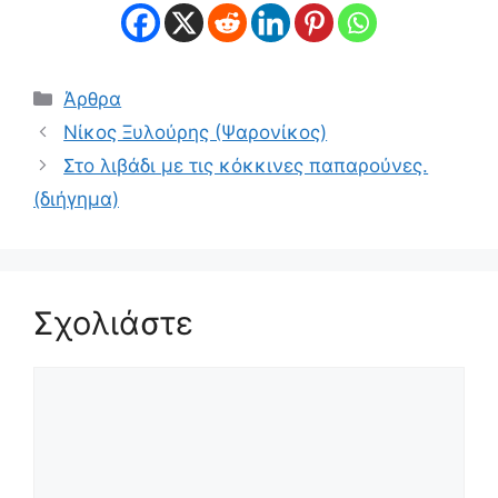
Κατηγορίες
Άρθρα
Νίκος Ξυλούρης (Ψαρονίκος)
Στο λιβάδι με τις κόκκινες παπαρούνες.
(διήγημα)
Σχολιάστε
Σχόλιο