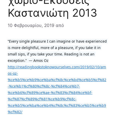
Καστανιώτη 2013
10 Φεβρουαρίου, 2019
από
“Every single pleasure I can imagine or have experienced 
is more delightful, more of a pleasure, if you take it in 
small sips, if you take your time. Reading is not an 
exception.”  ― Amos Oz
http://readingbookstoknowourselves.com/2019/02/10/am
os-oz-
%ce%b5%ce%b9%ce%ba%cf%8c%ce%bd%ce%b5%cf%82
-%ce%b1%cf%80%cf%8c-%cf%84%ce%b7-
%ce%b6%cf%89%ce%ae-%cf%83%cf%84%ce%bf-
%cf%87%cf%89%cf%81%ce%b9%cf%8c-
%ce%b5%ce%ba%ce%b4%cf%8c%cf%83%ce%b5%ce%b9
%cf%82/