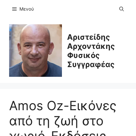
Μετάβαση
Μενού
σε
περιεχόμενο
Αριστείδης
Αρχοντάκης
Φυσικός
Συγγραφέας
Amos Oz-Εικόνες
από τη ζωή στο
χωριό-Εκδόσεις