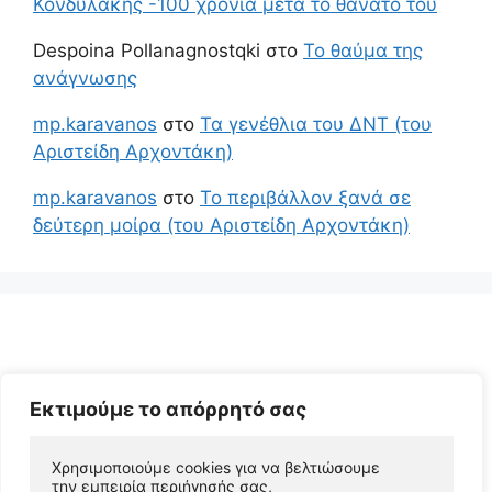
Κονδυλάκης -100 χρόνια μετά το θάνατο του
Despoina Pollanagnostqki
στο
Το θαύμα της
ανάγνωσης
mp.karavanos
στο
Τα γενέθλια του ΔΝΤ (του
Αριστείδη Αρχοντάκη)
mp.karavanos
στο
Το περιβάλλον ξανά σε
δεύτερη μοίρα (του Αριστείδη Αρχοντάκη)
Εκτιμούμε το απόρρητό σας
Χρησιμοποιούμε cookies για να βελτιώσουμε 
© 2026 Αριστείδης Αρχοντάκης Φυσικός Συγγραφέας
την εμπειρία περιήγησής σας, 