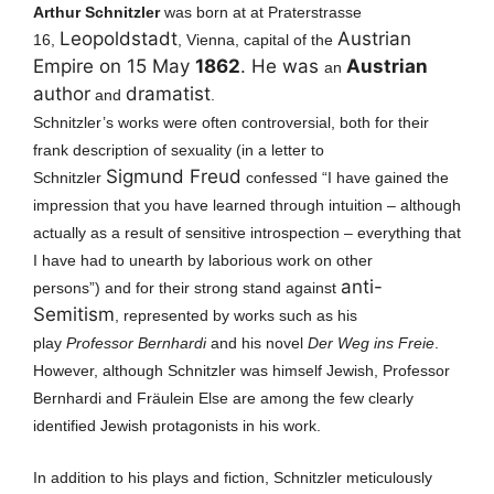
Arthur Schnitzler
was born at
at Praterstrasse
Leopoldstadt
Austrian
16,
, Vienna, capital of the
Empire on 15 May
1862
. He was
Austrian
an
author
dramatist
and
.
Schnitzler’s works were often controversial, both for their
frank description of sexuality (in a letter to
Sigmund Freud
Schnitzler
confessed “I have gained the
impression that you have learned through intuition – although
actually as a result of sensitive introspection – everything that
I have had to unearth by laborious work on other
anti-
persons”)
and for their strong stand against
Semitism
, represented by works such as his
play
Professor Bernhardi
and his novel
Der Weg ins Freie
.
However, although Schnitzler was himself Jewish, Professor
Bernhardi and Fräulein Else are among the few clearly
identified Jewish protagonists in his work.
In addition to his plays and fiction, Schnitzler meticulously