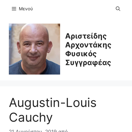
Μετάβαση
Μενού
σε
περιεχόμενο
Αριστείδης
Αρχοντάκης
Φυσικός
Συγγραφέας
Augustin-Louis
Cauchy
21 Αυγούστου, 2019
από