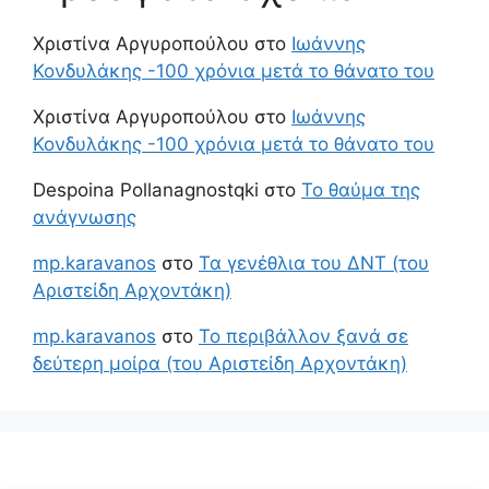
Χριστίνα Αργυροπούλου
στο
Ιωάννης
Κονδυλάκης -100 χρόνια μετά το θάνατο του
Χριστίνα Αργυροπούλου
στο
Ιωάννης
Κονδυλάκης -100 χρόνια μετά το θάνατο του
Despoina Pollanagnostqki
στο
Το θαύμα της
ανάγνωσης
mp.karavanos
στο
Τα γενέθλια του ΔΝΤ (του
Αριστείδη Αρχοντάκη)
mp.karavanos
στο
Το περιβάλλον ξανά σε
δεύτερη μοίρα (του Αριστείδη Αρχοντάκη)