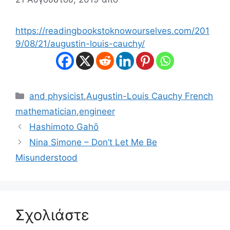
https://readingbookstoknowourselves.com/201
9/08/21/augustin-louis-cauchy/
Κατηγορίες
and physicist
,
Augustin-Louis Cauchy French
mathematician
,
engineer
Hashimoto Gahō
Nina Simone – Don’t Let Me Be
Misunderstood
Σχολιάστε