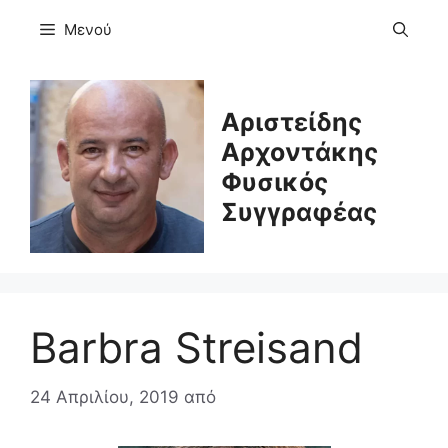
Μετάβαση
Μενού
σε
περιεχόμενο
Αριστείδης
Αρχοντάκης
Φυσικός
Συγγραφέας
Barbra Streisand
24 Απριλίου, 2019
από