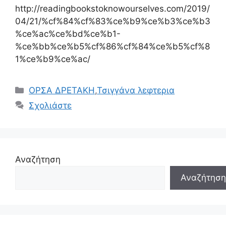
http://readingbookstoknowourselves.com/2019/
04/21/%cf%84%cf%83%ce%b9%ce%b3%ce%b3
%ce%ac%ce%bd%ce%b1-
%ce%bb%ce%b5%cf%86%cf%84%ce%b5%cf%8
1%ce%b9%ce%ac/
Κατηγορίες
ΟΡΣΑ ΔΡΕΤΑΚΗ
,
Τσιγγάνα λεφτερια
Σχολιάστε
Αναζήτηση
Αναζήτηση