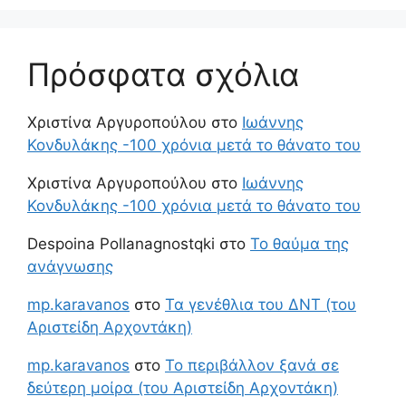
Πρόσφατα σχόλια
Χριστίνα Αργυροπούλου
στο
Ιωάννης
Κονδυλάκης -100 χρόνια μετά το θάνατο του
Χριστίνα Αργυροπούλου
στο
Ιωάννης
Κονδυλάκης -100 χρόνια μετά το θάνατο του
Despoina Pollanagnostqki
στο
Το θαύμα της
ανάγνωσης
mp.karavanos
στο
Τα γενέθλια του ΔΝΤ (του
Αριστείδη Αρχοντάκη)
mp.karavanos
στο
Το περιβάλλον ξανά σε
δεύτερη μοίρα (του Αριστείδη Αρχοντάκη)