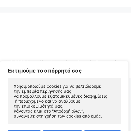
© 2026 Αριστείδης Αρχοντάκης Φυσικός Συγγραφέας
• Φτιαγμένο με
GeneratePress
Εκτιμούμε το απόρρητό σας
Χρησιμοποιούμε cookies για να βελτιώσουμε 
την εμπειρία περιήγησής σας, 
να προβάλλουμε εξατομικευμένες διαφημίσεις
 ή περιεχόμενο και να αναλύουμε 
την επισκεψιμότητά μας. 
Κάνοντας κλικ στο "Αποδοχή όλων", 
συναινείτε στη χρήση των cookies από εμάς.