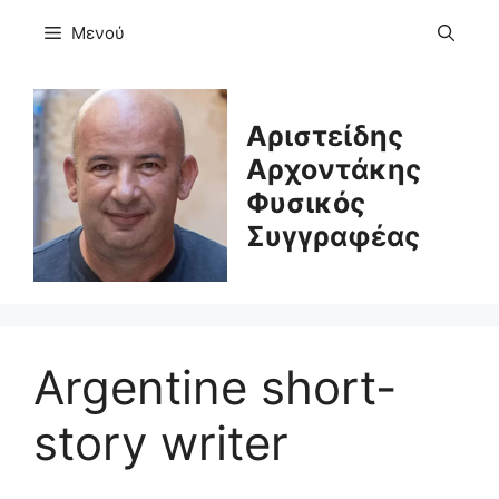
Μετάβαση
Μενού
σε
περιεχόμενο
Αριστείδης
Αρχοντάκης
Φυσικός
Συγγραφέας
Argentine short-
story writer