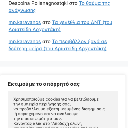
Despoina Pollanagnostqki
στο
Το θαύμα της
ανάγνωσης
mp.karavanos
στο
Τα γενέθλια του ΔΝΤ (του
Αριστείδη Αρχοντάκη)
mp.karavanos
στο
Το περιβάλλον ξανά σε
δεύτερη μοίρα (του Αριστείδη Αρχοντάκη)
Εκτιμούμε το απόρρητό σας
Χρησιμοποιούμε cookies για να βελτιώσουμε 
την εμπειρία περιήγησής σας, 
να προβάλλουμε εξατομικευμένες διαφημίσεις
 ή περιεχόμενο και να αναλύουμε 
© 2026 Αριστείδης Αρχοντάκης Φυσικός Συγγραφέας
την επισκεψιμότητά μας. 
• Φτιαγμένο με
GeneratePress
Κάνοντας κλικ στο "Αποδοχή όλων", 