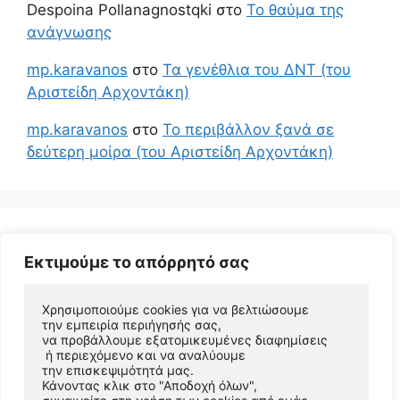
Despoina Pollanagnostqki
στο
Το θαύμα της
ανάγνωσης
mp.karavanos
στο
Τα γενέθλια του ΔΝΤ (του
Αριστείδη Αρχοντάκη)
mp.karavanos
στο
Το περιβάλλον ξανά σε
δεύτερη μοίρα (του Αριστείδη Αρχοντάκη)
Εκτιμούμε το απόρρητό σας
Χρησιμοποιούμε cookies για να βελτιώσουμε 
την εμπειρία περιήγησής σας, 
να προβάλλουμε εξατομικευμένες διαφημίσεις
 ή περιεχόμενο και να αναλύουμε 
© 2026 Αριστείδης Αρχοντάκης Φυσικός Συγγραφέας
την επισκεψιμότητά μας. 
• Φτιαγμένο με
GeneratePress
Κάνοντας κλικ στο "Αποδοχή όλων", 