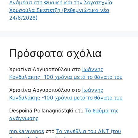
Ανάμεσα στη Φυσική και την λογοτεχνία
Χρυσούλα Σκεπετζή (Ρεθεμνιώτικα νέα
24/6/2026)
Πρόσφατα σχόλια
Χριστίνα Αργυροπούλου
στο
Ιωάννης
Κονδυλάκης -100 χρόνια μετά το θάνατο του
Χριστίνα Αργυροπούλου
στο
Ιωάννης
Κονδυλάκης -100 χρόνια μετά το θάνατο του
Despoina Pollanagnostqki
στο
Το θαύμα της
ανάγνωσης
mp.karavanos
στο
Τα γενέθλια του ΔΝΤ (του