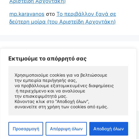
Αριστείδη Αρχοντάκη)
mp.karavanos
στο
Το περιβάλλον ξανά σε
δεύτερη μοίρα (του Αριστείδη Αρχοντάκη)
Εκτιμούμε το απόρρητό σας
Χρησιμοποιούμε cookies για να βελτιώσουμε 
την εμπειρία περιήγησής σας, 
να προβάλλουμε εξατομικευμένες διαφημίσεις
 ή περιεχόμενο και να αναλύουμε 
© 2026 Αριστείδης Αρχοντάκης Φυσικός Συγγραφέας
την επισκεψιμότητά μας. 
• Φτιαγμένο με
GeneratePress
Κάνοντας κλικ στο "Αποδοχή όλων", 
συναινείτε στη χρήση των cookies από εμάς.
Προσαρμογή
Απόρριψη όλων
Αποδοχή όλων