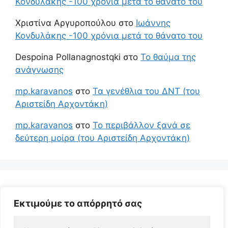
Κονδυλάκης -100 χρόνια μετά το θάνατο του
Χριστίνα Αργυροπούλου
στο
Ιωάννης
Κονδυλάκης -100 χρόνια μετά το θάνατο του
Despoina Pollanagnostqki
στο
Το θαύμα της
ανάγνωσης
mp.karavanos
στο
Τα γενέθλια του ΔΝΤ (του
Αριστείδη Αρχοντάκη)
mp.karavanos
στο
Το περιβάλλον ξανά σε
δεύτερη μοίρα (του Αριστείδη Αρχοντάκη)
Εκτιμούμε το απόρρητό σας