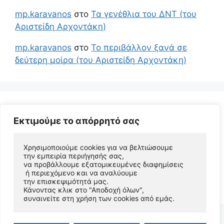
mp.karavanos
στο
Τα γενέθλια του ΔΝΤ (του
Αριστείδη Αρχοντάκη)
mp.karavanos
στο
Το περιβάλλον ξανά σε
δεύτερη μοίρα (του Αριστείδη Αρχοντάκη)
Εκτιμούμε το απόρρητό σας
Χρησιμοποιούμε cookies για να βελτιώσουμε 
την εμπειρία περιήγησής σας, 
να προβάλλουμε εξατομικευμένες διαφημίσεις
 ή περιεχόμενο και να αναλύουμε 
© 2026 Αριστείδης Αρχοντάκης Φυσικός Συγγραφέας
την επισκεψιμότητά μας. 
• Φτιαγμένο με
GeneratePress
Κάνοντας κλικ στο "Αποδοχή όλων", 
συναινείτε στη χρήση των cookies από εμάς.