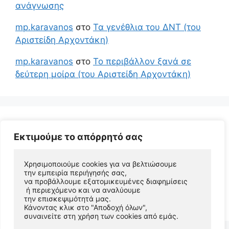
ανάγνωσης
mp.karavanos
στο
Τα γενέθλια του ΔΝΤ (του
Αριστείδη Αρχοντάκη)
mp.karavanos
στο
Το περιβάλλον ξανά σε
δεύτερη μοίρα (του Αριστείδη Αρχοντάκη)
Εκτιμούμε το απόρρητό σας
Χρησιμοποιούμε cookies για να βελτιώσουμε 
την εμπειρία περιήγησής σας, 
να προβάλλουμε εξατομικευμένες διαφημίσεις
 ή περιεχόμενο και να αναλύουμε 
© 2026 Αριστείδης Αρχοντάκης Φυσικός Συγγραφέας
την επισκεψιμότητά μας. 
• Φτιαγμένο με
GeneratePress
Κάνοντας κλικ στο "Αποδοχή όλων", 
συναινείτε στη χρήση των cookies από εμάς.