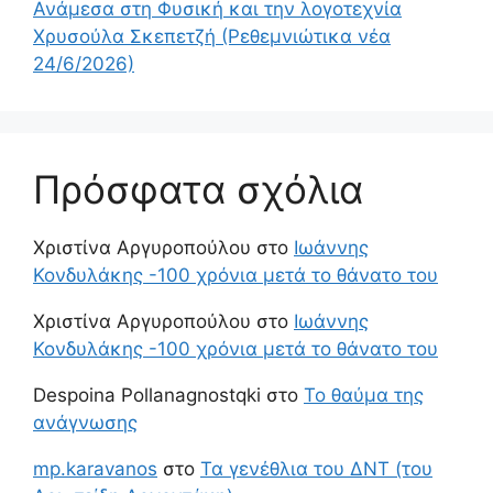
Ανάμεσα στη Φυσική και την λογοτεχνία
Χρυσούλα Σκεπετζή (Ρεθεμνιώτικα νέα
24/6/2026)
Πρόσφατα σχόλια
Χριστίνα Αργυροπούλου
στο
Ιωάννης
Κονδυλάκης -100 χρόνια μετά το θάνατο του
Χριστίνα Αργυροπούλου
στο
Ιωάννης
Κονδυλάκης -100 χρόνια μετά το θάνατο του
Despoina Pollanagnostqki
στο
Το θαύμα της
ανάγνωσης
mp.karavanos
στο
Τα γενέθλια του ΔΝΤ (του