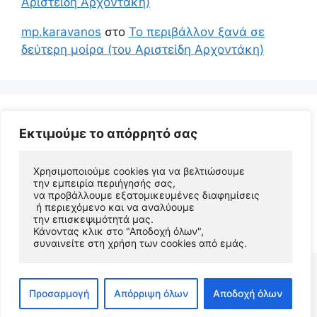
Αριστείδη Αρχοντάκη)
mp.karavanos
στο
Το περιβάλλον ξανά σε
δεύτερη μοίρα (του Αριστείδη Αρχοντάκη)
Εκτιμούμε το απόρρητό σας
Χρησιμοποιούμε cookies για να βελτιώσουμε 
την εμπειρία περιήγησής σας, 
να προβάλλουμε εξατομικευμένες διαφημίσεις
 ή περιεχόμενο και να αναλύουμε 
© 2026 Αριστείδης Αρχοντάκης Φυσικός Συγγραφέας
την επισκεψιμότητά μας. 
• Φτιαγμένο με
GeneratePress
Κάνοντας κλικ στο "Αποδοχή όλων", 
συναινείτε στη χρήση των cookies από εμάς.
Προσαρμογή
Απόρριψη όλων
Αποδοχή όλων