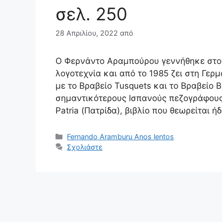
σελ. 250
28 Απριλίου, 2022
από
Ο Φερνάντο Αραμπούρου γεννήθηκε στο 
λογοτεχνία και από το 1985 ζει στη Γερμ
με το Βραβείο Tusquets και το Βραβείο 
σημαντικότερους Ισπανούς πεζογράφους
Patria (Πατρίδα), βιβλίο που θεωρείται ή
Κατηγορίες
Fernando Aramburu Anos lentos
Σχολιάστε