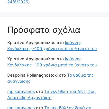
24/6/2026)
Πρόσφατα σχόλια
Χριστίνα Αργυροπούλου
στο
Ιωάννης
Κονδυλάκης -100 χρόνια μετά το θάνατο του
Χριστίνα Αργυροπούλου
στο
Ιωάννης
Κονδυλάκης -100 χρόνια μετά το θάνατο του
Despoina Pollanagnostqki
στο
Το θαύμα της
ανάγνωσης
mp.karavanos
στο
Τα γενέθλια του ΔΝΤ (του
Αριστείδη Αρχοντάκη)
mp.karavanos
στο
Το περιβάλλον ξανά σε