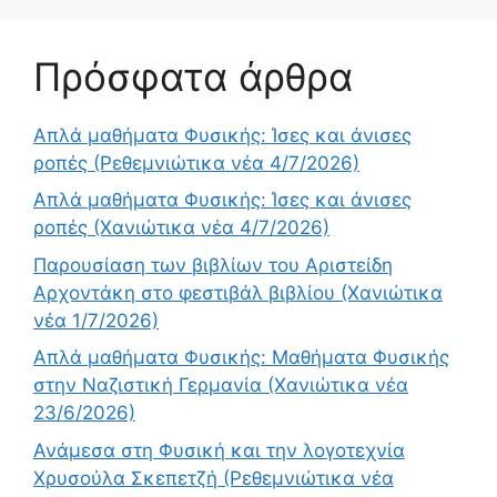
Πρόσφατα άρθρα
Απλά μαθήματα Φυσικής: Ίσες και άνισες
ροπές (Ρεθεμνιώτικα νέα 4/7/2026)
Απλά μαθήματα Φυσικής: Ίσες και άνισες
ροπές (Χανιώτικα νέα 4/7/2026)
Παρουσίαση των βιβλίων του Αριστείδη
Αρχοντάκη στο φεστιβάλ βιβλίου (Χανιώτικα
νέα 1/7/2026)
Απλά μαθήματα Φυσικής: Μαθήματα Φυσικής
στην Ναζιστική Γερμανία (Χανιώτικα νέα
23/6/2026)
Ανάμεσα στη Φυσική και την λογοτεχνία
Χρυσούλα Σκεπετζή (Ρεθεμνιώτικα νέα