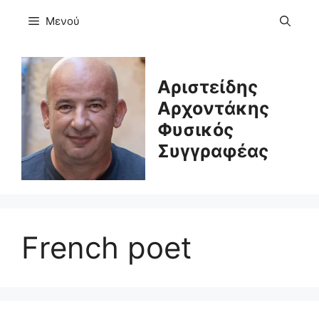
Μετάβαση
Μενού
σε
περιεχόμενο
Αριστείδης
Αρχοντάκης
Φυσικός
Συγγραφέας
French poet