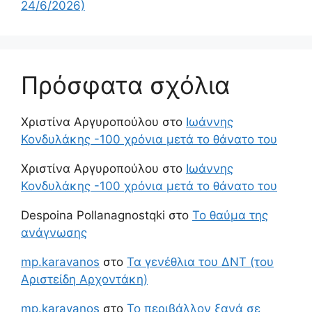
24/6/2026)
Πρόσφατα σχόλια
Χριστίνα Αργυροπούλου
στο
Ιωάννης
Κονδυλάκης -100 χρόνια μετά το θάνατο του
Χριστίνα Αργυροπούλου
στο
Ιωάννης
Κονδυλάκης -100 χρόνια μετά το θάνατο του
Despoina Pollanagnostqki
στο
Το θαύμα της
ανάγνωσης
mp.karavanos
στο
Τα γενέθλια του ΔΝΤ (του
Αριστείδη Αρχοντάκη)
mp.karavanos
στο
Το περιβάλλον ξανά σε