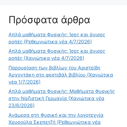
Πρόσφατα άρθρα
Απλά μαθήματα Φυσικής: Ίσες και άνισες
ροπές (Ρεθεμνιώτικα νέα 4/7/2026)
Απλά μαθήματα Φυσικής: Ίσες και άνισες
ροπές (Χανιώτικα νέα 4/7/2026)
Παρουσίαση των βιβλίων του Αριστείδη
Αρχοντάκη στο φεστιβάλ βιβλίου (Χανιώτικα
νέα 1/7/2026)
Απλά μαθήματα Φυσικής: Μαθήματα Φυσικής
στην Ναζιστική Γερμανία (Χανιώτικα νέα
23/6/2026)
Ανάμεσα στη Φυσική και την λογοτεχνία
Χρυσούλα Σκεπετζή (Ρεθεμνιώτικα νέα