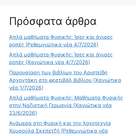
Πρόσφατα άρθρα
Απλά μαθήματα Φυσικής: Ίσες και άνισες
ροπές (Ρεθεμνιώτικα νέα 4/7/2026)
Απλά μαθήματα Φυσικής: Ίσες και άνισες
ροπές (Χανιώτικα νέα 4/7/2026)
Παρουσίαση των βιβλίων του Αριστείδη
Αρχοντάκη στο φεστιβάλ βιβλίου (Χανιώτικα
νέα 1/7/2026)
Απλά μαθήματα Φυσικής: Μαθήματα Φυσικής
στην Ναζιστική Γερμανία (Χανιώτικα νέα
23/6/2026)
Ανάμεσα στη Φυσική και την λογοτεχνία
Χρυσούλα Σκεπετζή (Ρεθεμνιώτικα νέα