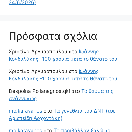
24/6/2026)
Πρόσφατα σχόλια
Χριστίνα Αργυροπούλου
στο
Ιωάννης
Κονδυλάκης -100 χρόνια μετά το θάνατο του
Χριστίνα Αργυροπούλου
στο
Ιωάννης
Κονδυλάκης -100 χρόνια μετά το θάνατο του
Despoina Pollanagnostqki
στο
Το θαύμα της
ανάγνωσης
mp.karavanos
στο
Τα γενέθλια του ΔΝΤ (του
Αριστείδη Αρχοντάκη)
mp.karavanos
στο
Το περιβάλλον ξανά σε