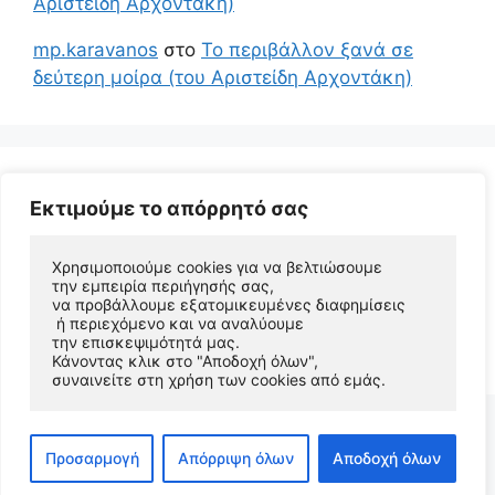
Αριστείδη Αρχοντάκη)
mp.karavanos
στο
Το περιβάλλον ξανά σε
δεύτερη μοίρα (του Αριστείδη Αρχοντάκη)
Εκτιμούμε το απόρρητό σας
Χρησιμοποιούμε cookies για να βελτιώσουμε 
την εμπειρία περιήγησής σας, 
να προβάλλουμε εξατομικευμένες διαφημίσεις
 ή περιεχόμενο και να αναλύουμε 
© 2026 Αριστείδης Αρχοντάκης Φυσικός Συγγραφέας
την επισκεψιμότητά μας. 
• Φτιαγμένο με
GeneratePress
Κάνοντας κλικ στο "Αποδοχή όλων", 
συναινείτε στη χρήση των cookies από εμάς.
Προσαρμογή
Απόρριψη όλων
Αποδοχή όλων