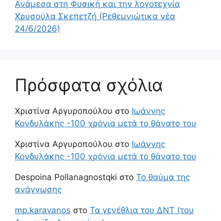
Ανάμεσα στη Φυσική και την λογοτεχνία
Χρυσούλα Σκεπετζή (Ρεθεμνιώτικα νέα
24/6/2026)
Πρόσφατα σχόλια
Χριστίνα Αργυροπούλου
στο
Ιωάννης
Κονδυλάκης -100 χρόνια μετά το θάνατο του
Χριστίνα Αργυροπούλου
στο
Ιωάννης
Κονδυλάκης -100 χρόνια μετά το θάνατο του
Despoina Pollanagnostqki
στο
Το θαύμα της
ανάγνωσης
mp.karavanos
στο
Τα γενέθλια του ΔΝΤ (του