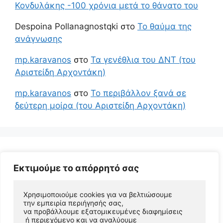
Κονδυλάκης -100 χρόνια μετά το θάνατο του
Despoina Pollanagnostqki
στο
Το θαύμα της
ανάγνωσης
mp.karavanos
στο
Τα γενέθλια του ΔΝΤ (του
Αριστείδη Αρχοντάκη)
mp.karavanos
στο
Το περιβάλλον ξανά σε
δεύτερη μοίρα (του Αριστείδη Αρχοντάκη)
Εκτιμούμε το απόρρητό σας
Χρησιμοποιούμε cookies για να βελτιώσουμε 
την εμπειρία περιήγησής σας, 
να προβάλλουμε εξατομικευμένες διαφημίσεις
 ή περιεχόμενο και να αναλύουμε 
© 2026 Αριστείδης Αρχοντάκης Φυσικός Συγγραφέας