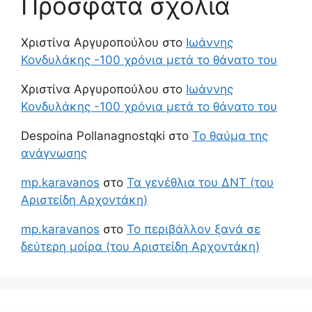
Πρόσφατα σχόλια
Χριστίνα Αργυροπούλου
στο
Ιωάννης
Κονδυλάκης -100 χρόνια μετά το θάνατο του
Χριστίνα Αργυροπούλου
στο
Ιωάννης
Κονδυλάκης -100 χρόνια μετά το θάνατο του
Despoina Pollanagnostqki
στο
Το θαύμα της
ανάγνωσης
mp.karavanos
στο
Τα γενέθλια του ΔΝΤ (του
Αριστείδη Αρχοντάκη)
mp.karavanos
στο
Το περιβάλλον ξανά σε
δεύτερη μοίρα (του Αριστείδη Αρχοντάκη)