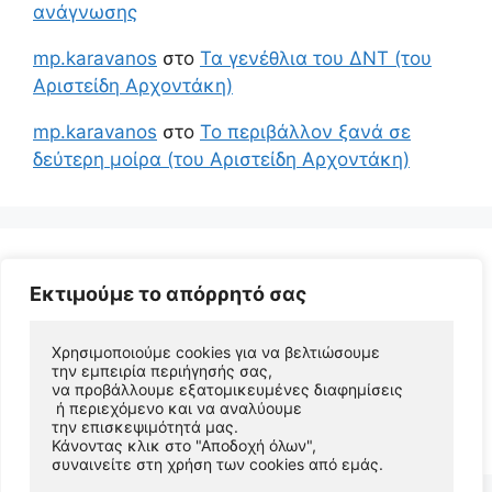
ανάγνωσης
mp.karavanos
στο
Τα γενέθλια του ΔΝΤ (του
Αριστείδη Αρχοντάκη)
mp.karavanos
στο
Το περιβάλλον ξανά σε
δεύτερη μοίρα (του Αριστείδη Αρχοντάκη)
Εκτιμούμε το απόρρητό σας
Χρησιμοποιούμε cookies για να βελτιώσουμε 
την εμπειρία περιήγησής σας, 
να προβάλλουμε εξατομικευμένες διαφημίσεις
 ή περιεχόμενο και να αναλύουμε 
© 2026 Αριστείδης Αρχοντάκης Φυσικός Συγγραφέας
την επισκεψιμότητά μας. 
• Φτιαγμένο με
GeneratePress
Κάνοντας κλικ στο "Αποδοχή όλων", 
συναινείτε στη χρήση των cookies από εμάς.