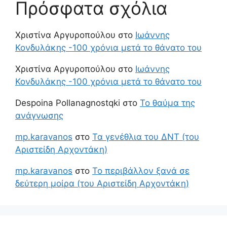
Πρόσφατα σχόλια
Χριστίνα Αργυροπούλου
στο
Ιωάννης
Κονδυλάκης -100 χρόνια μετά το θάνατο του
Χριστίνα Αργυροπούλου
στο
Ιωάννης
Κονδυλάκης -100 χρόνια μετά το θάνατο του
Despoina Pollanagnostqki
στο
Το θαύμα της
ανάγνωσης
mp.karavanos
στο
Τα γενέθλια του ΔΝΤ (του
Αριστείδη Αρχοντάκη)
mp.karavanos
στο
Το περιβάλλον ξανά σε
δεύτερη μοίρα (του Αριστείδη Αρχοντάκη)