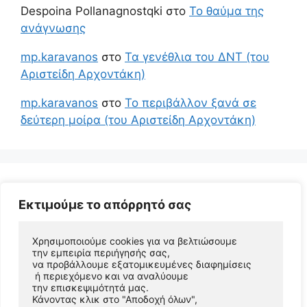
Despoina Pollanagnostqki
στο
Το θαύμα της
ανάγνωσης
mp.karavanos
στο
Τα γενέθλια του ΔΝΤ (του
Αριστείδη Αρχοντάκη)
mp.karavanos
στο
Το περιβάλλον ξανά σε
δεύτερη μοίρα (του Αριστείδη Αρχοντάκη)
Εκτιμούμε το απόρρητό σας
Χρησιμοποιούμε cookies για να βελτιώσουμε 
την εμπειρία περιήγησής σας, 
να προβάλλουμε εξατομικευμένες διαφημίσεις
 ή περιεχόμενο και να αναλύουμε 
© 2026 Αριστείδης Αρχοντάκης Φυσικός Συγγραφέας
την επισκεψιμότητά μας. 
• Φτιαγμένο με
GeneratePress
Κάνοντας κλικ στο "Αποδοχή όλων", 