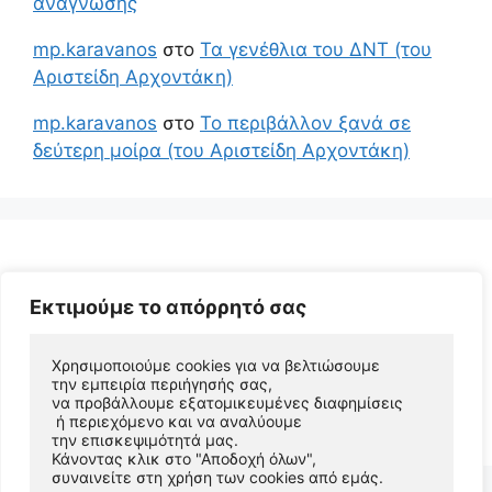
ανάγνωσης
mp.karavanos
στο
Τα γενέθλια του ΔΝΤ (του
Αριστείδη Αρχοντάκη)
mp.karavanos
στο
Το περιβάλλον ξανά σε
δεύτερη μοίρα (του Αριστείδη Αρχοντάκη)
Εκτιμούμε το απόρρητό σας
Χρησιμοποιούμε cookies για να βελτιώσουμε 
την εμπειρία περιήγησής σας, 
να προβάλλουμε εξατομικευμένες διαφημίσεις
© 2026 Αριστείδης Αρχοντάκης Φυσικός Συγγραφέας
 ή περιεχόμενο και να αναλύουμε 
• Φτιαγμένο με
GeneratePress
την επισκεψιμότητά μας. 
Κάνοντας κλικ στο "Αποδοχή όλων", 
συναινείτε στη χρήση των cookies από εμάς.