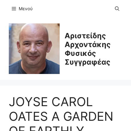
Μετάβαση
Μενού
σε
περιεχόμενο
Αριστείδης
Αρχοντάκης
Φυσικός
Συγγραφέας
JOYSE CAROL
OATES A GARDEN
OF EARTHLY