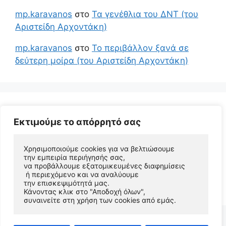
mp.karavanos
στο
Τα γενέθλια του ΔΝΤ (του
Αριστείδη Αρχοντάκη)
mp.karavanos
στο
Το περιβάλλον ξανά σε
δεύτερη μοίρα (του Αριστείδη Αρχοντάκη)
Εκτιμούμε το απόρρητό σας
Χρησιμοποιούμε cookies για να βελτιώσουμε 
την εμπειρία περιήγησής σας, 
να προβάλλουμε εξατομικευμένες διαφημίσεις
 ή περιεχόμενο και να αναλύουμε 
© 2026 Αριστείδης Αρχοντάκης Φυσικός Συγγραφέας
την επισκεψιμότητά μας. 
• Φτιαγμένο με
GeneratePress
Κάνοντας κλικ στο "Αποδοχή όλων", 
συναινείτε στη χρήση των cookies από εμάς.