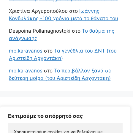
Χριστίνα Αργυροπούλου
στο
Ιωάννης
Κονδυλάκης -100 χρόνια μετά το θάνατο του
Despoina Pollanagnostqki
στο
Το θαύμα της
ανάγνωσης
mp.karavanos
στο
Τα γενέθλια του ΔΝΤ (του
Αριστείδη Αρχοντάκη)
mp.karavanos
στο
Το περιβάλλον ξανά σε
δεύτερη μοίρα (του Αριστείδη Αρχοντάκη)
Εκτιμούμε το απόρρητό σας
Χρησιμοποιούμε cookies για να βελτιώσουμε 