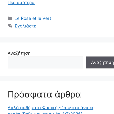
Περισσότερα
Κατηγορίες
Le Rose et le Vert
Σχολιάστε
Αναζήτηση
Αναζήτηση
Πρόσφατα άρθρα
Απλά μαθήματα Φυσικής: Ίσες και άνισες
ροπές (Ρεθεμνιώτικα νέα 4/7/2026)