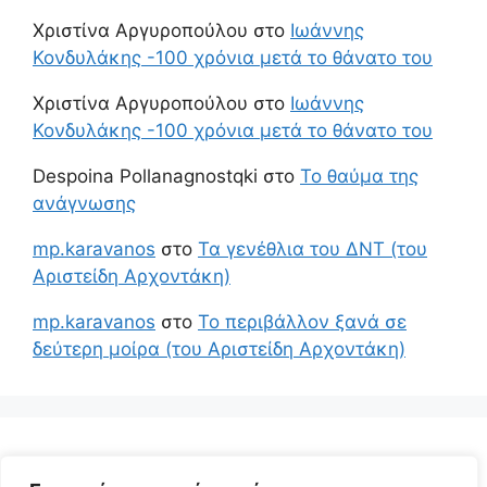
Χριστίνα Αργυροπούλου
στο
Ιωάννης
Κονδυλάκης -100 χρόνια μετά το θάνατο του
Χριστίνα Αργυροπούλου
στο
Ιωάννης
Κονδυλάκης -100 χρόνια μετά το θάνατο του
Despoina Pollanagnostqki
στο
Το θαύμα της
ανάγνωσης
mp.karavanos
στο
Τα γενέθλια του ΔΝΤ (του
Αριστείδη Αρχοντάκη)
mp.karavanos
στο
Το περιβάλλον ξανά σε
δεύτερη μοίρα (του Αριστείδη Αρχοντάκη)