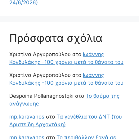
24/6/2026)
Πρόσφατα σχόλια
Χριστίνα Αργυροπούλου
στο
Ιωάννης
Κονδυλάκης -100 χρόνια μετά το θάνατο του
Χριστίνα Αργυροπούλου
στο
Ιωάννης
Κονδυλάκης -100 χρόνια μετά το θάνατο του
Despoina Pollanagnostqki
στο
Το θαύμα της
ανάγνωσης
mp.karavanos
στο
Τα γενέθλια του ΔΝΤ (του
Αριστείδη Αρχοντάκη)
mp.karavanos
στο
Το περιβάλλον ξανά σε