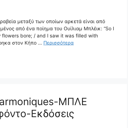
βραβεία μεταξύ των οποίων αρκετά είναι από
ρμένος από ένα ποίημα του Ουίλιαμ Μπλέικ: “So I
flowers bore; / and I saw it was filled with
άφηκα στον Κήπο …
Περισσότερα
Harmoniques-ΜΠΛΕ
φόντο-Εκδόσεις