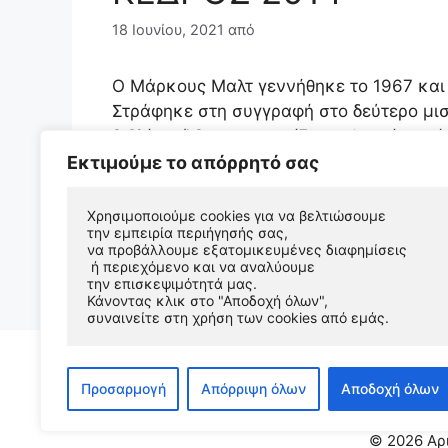
18 Ιουνίου, 2021
από
Ο Μάρκους Μαλτ γεννήθηκε το 1967 και 
Στράφηκε στη συγγραφή στο δεύτερο μισ
βιβλίου: Άβυσσος χωρίζει τη θεωρία από
πραγματοποίησή του. There will be other s
Εκτιμούμε το απόρρητό σας
there …
Περισσότερα
Χρησιμοποιούμε cookies για να βελτιώσουμε 
την εμπειρία περιήγησής σας, 
Κατηγορίες
marcus malte
να προβάλλουμε εξατομικευμένες διαφημίσεις
Σχολιάστε
 ή περιεχόμενο και να αναλύουμε 
την επισκεψιμότητά μας. 
Κάνοντας κλικ στο "Αποδοχή όλων", 
συναινείτε στη χρήση των cookies από εμάς.
Προσαρμογή
Απόρριψη όλων
Αποδοχή όλων
© 2026 Αρ