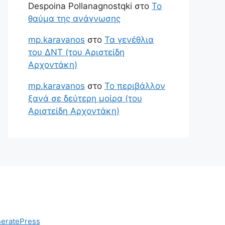
Despoina Pollanagnostqki
στο
Το
θαύμα της ανάγνωσης
mp.karavanos
στο
Τα γενέθλια
του ΔΝΤ (του Αριστείδη
Αρχοντάκη)
mp.karavanos
στο
Το περιβάλλον
ξανά σε δεύτερη μοίρα (του
Αριστείδη Αρχοντάκη)
eratePress