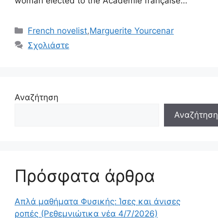
woman elected to the Académie française…
Κατηγορίες
French novelist
,
Marguerite Yourcenar
Σχολιάστε
Αναζήτηση
Αναζήτηση
Πρόσφατα άρθρα
Απλά μαθήματα Φυσικής: Ίσες και άνισες
ροπές (Ρεθεμνιώτικα νέα 4/7/2026)