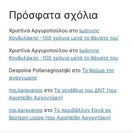
Πρόσφατα σχόλια
Χριστίνα Αργυροπούλου
στο
Ιωάννης
Κονδυλάκης -100 χρόνια μετά το θάνατο του
Χριστίνα Αργυροπούλου
στο
Ιωάννης
Κονδυλάκης -100 χρόνια μετά το θάνατο του
Despoina Pollanagnostqki
στο
Το θαύμα της
ανάγνωσης
mp.karavanos
στο
Τα γενέθλια του ΔΝΤ (του
Αριστείδη Αρχοντάκη)
mp.karavanos
στο
Το περιβάλλον ξανά σε
δεύτερη μοίρα (του Αριστείδη Αρχοντάκη)